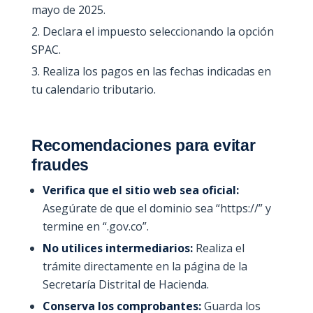
mayo de 2025.
Declara el impuesto seleccionando la opción
SPAC.
Realiza los pagos en las fechas indicadas en
tu calendario tributario.
Recomendaciones para evitar
fraudes
Verifica que el sitio web sea oficial:
Asegúrate de que el dominio sea “https://” y
termine en “.gov.co”.
No utilices intermediarios:
Realiza el
trámite directamente en la página de la
Secretaría Distrital de Hacienda.
Conserva los comprobantes:
Guarda los