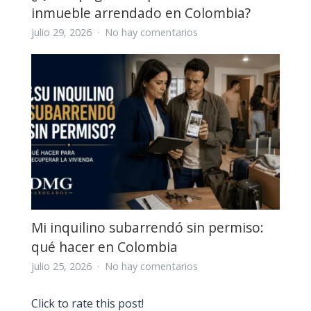
inmueble arrendado en Colombia?
en
julio 29, 2026
No hay comentarios
¿Quién
paga
las
reparaciones
en
un
inmueble
arrendado
en
Colombia?
Mi inquilino subarrendó sin permiso:
qué hacer en Colombia
en
julio 25, 2026
No hay comentarios
Mi
inquilino
Click to rate this post!