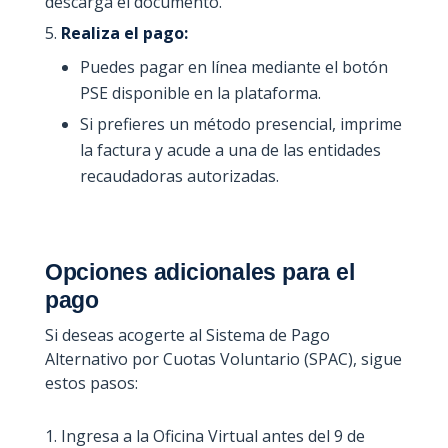
descarga el documento.
Realiza el pago:
Puedes pagar en línea mediante el botón
PSE disponible en la plataforma.
Si prefieres un método presencial, imprime
la factura y acude a una de las entidades
recaudadoras autorizadas.
Opciones adicionales para el
pago
Si deseas acogerte al Sistema de Pago
Alternativo por Cuotas Voluntario (SPAC), sigue
estos pasos:
Ingresa a la Oficina Virtual antes del 9 de