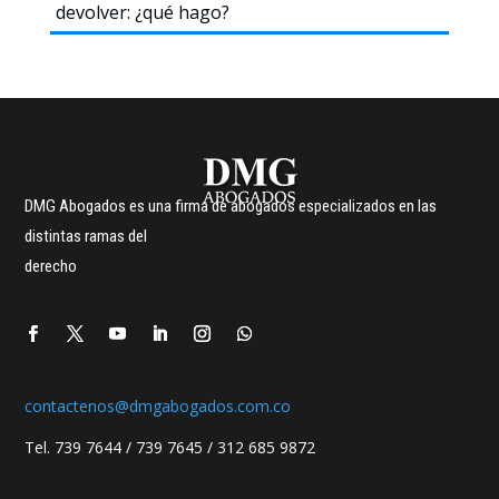
devolver: ¿qué hago?
DMG Abogados es una firma de abogados especializados en las
distintas ramas del
derecho
contactenos@dmgabogados.com.co
Tel. 739 7644 / 739 7645 / 312 685 9872