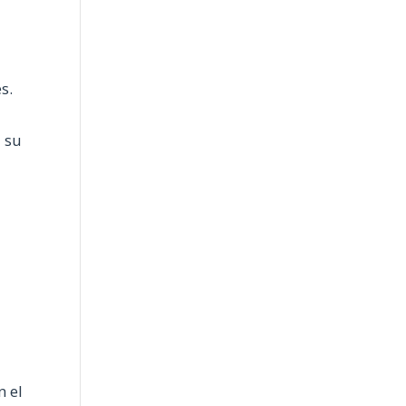
s.
a su
n el