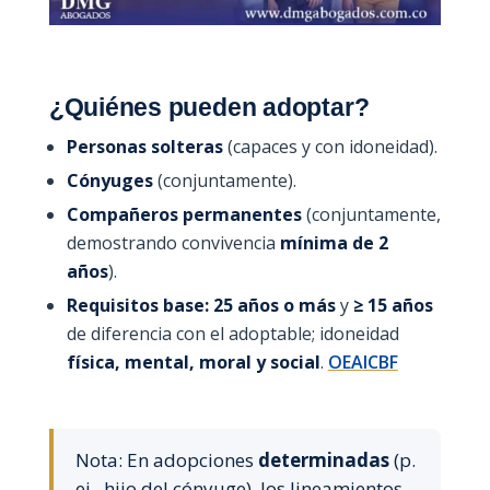
¿Quiénes pueden adoptar?
Personas solteras
(capaces y con idoneidad).
Cónyuges
(conjuntamente).
Compañeros permanentes
(conjuntamente,
demostrando convivencia
mínima de 2
años
).
Requisitos base:
25 años o más
y
≥ 15 años
de diferencia con el adoptable; idoneidad
física, mental, moral y social
.
OEA
ICBF
Nota: En adopciones
determinadas
(p.
ej., hijo del cónyuge), los lineamientos