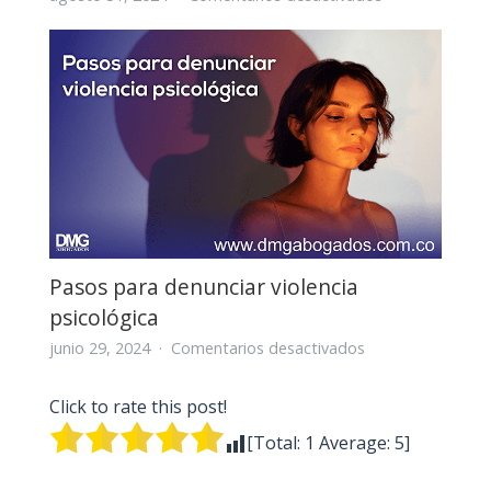
Divorcio
Express
o
mutuo
acuerdo
en
Colombia,
Guía
Completa
y
Rápida
Pasos para denunciar violencia
psicológica
en
junio 29, 2024
Comentarios desactivados
Pasos
para
Click to rate this post!
denunciar
[Total:
1
Average:
5
]
violencia
psicológica