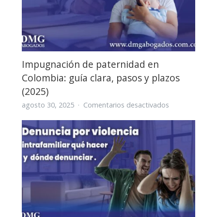
Impugnación de paternidad en
Colombia: guía clara, pasos y plazos
(2025)
en
agosto 30, 2025
Comentarios desactivados
Impugnación
de
paternidad
en
Colombia:
guía
clara,
pasos
y
plazos