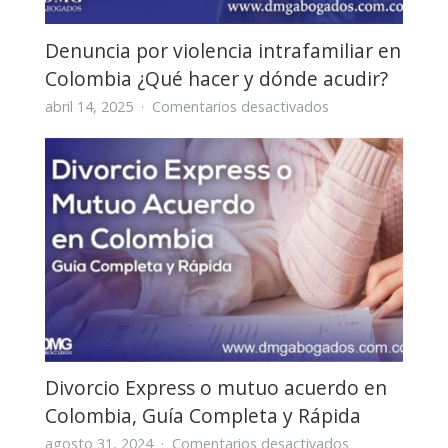
(2025)
Denuncia por violencia intrafamiliar en
Colombia ¿Qué hacer y dónde acudir?
en
abril 14, 2025
Comentarios desactivados
Denuncia
por
violencia
intrafamiliar
en
Colombia
¿Qué
hacer
y
dónde
acudir?
Divorcio Express o mutuo acuerdo en
Colombia, Guía Completa y Rápida
en
agosto 31, 2024
Comentarios desactivados