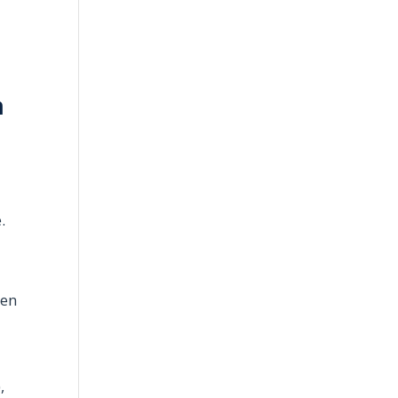
n
.
 en
,