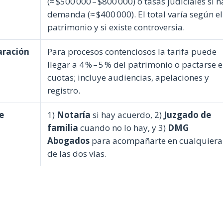
(≈ $500 000 – $800 000) o tasas judiciales si 
demanda (≈ $400 000). El total varía según el
patrimonio y si existe controversia.
aración
Para procesos contenciosos la tarifa puede
llegar a 4 % – 5 % del patrimonio o pactarse 
cuotas; incluye audiencias, apelaciones y
registro.
e
1)
Notaría
si hay acuerdo, 2)
Juzgado de
familia
cuando no lo hay, y 3)
DMG
Abogados
para acompañarte en cualquiera
de las dos vías.