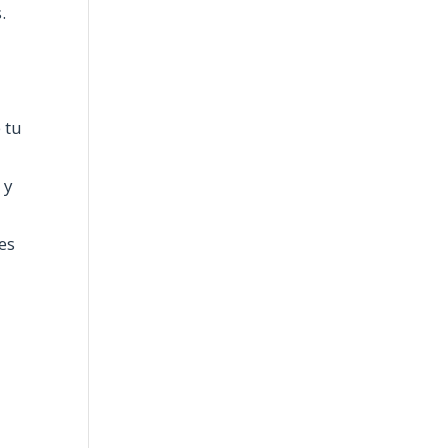
.
 tu
 y
des