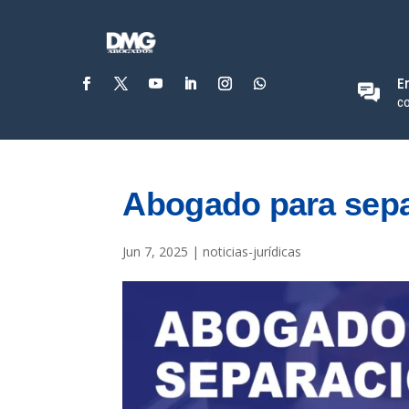
E
c
Abogado para sepa
Jun 7, 2025
|
noticias-jurídicas