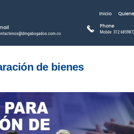
Inicio
Quien
Phone
mail
Mobile
312 685987
ontactenos@dmgabogados.com.co
ración de bienes