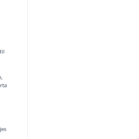
il
n,
rta
jes
o