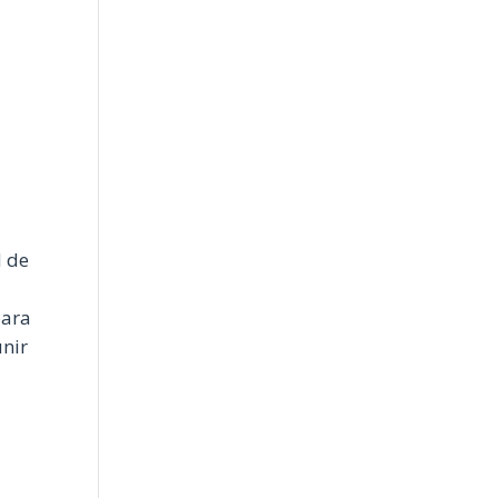
d de
para
unir