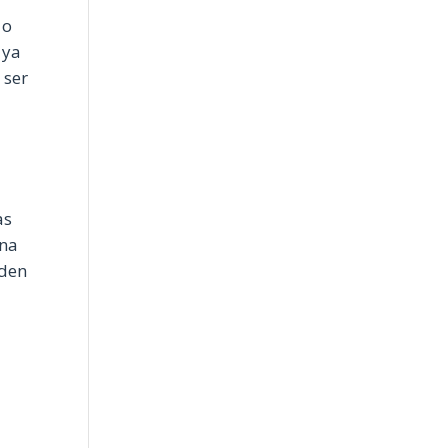
 o
 ya
 ser
as
una
eden