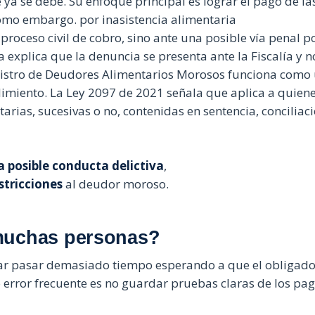
 ya se debe. Su enfoque principal es lograr el pago de la
omo embargo. por inasistencia alimentaria
n proceso civil de cobro, sino ante una posible vía penal p
a explica que la denuncia se presenta ante la Fiscalía y n
gistro de Deudores Alimentarios Morosos funciona como
imiento. La Ley 2097 de 2021 señala que aplica a quien
arias, sucesivas o no, contenidas en sentencia, conciliac
a posible conducta delictiva
,
stricciones
al deudor moroso.
muchas personas?
ar pasar demasiado tiempo esperando a que el obligado
o error frecuente es no guardar pruebas claras de los pa