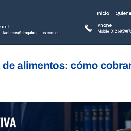
Inicio
Quien
Phone
mail
Mobile
312 685987
ontactenos@dmgabogados.com.co
 de alimentos: cómo cobra