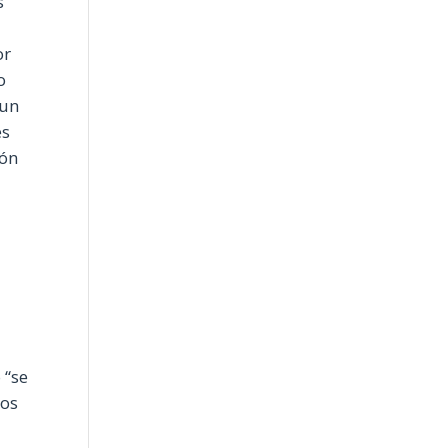
s
or
o
 un
es
ión
 “se
gos