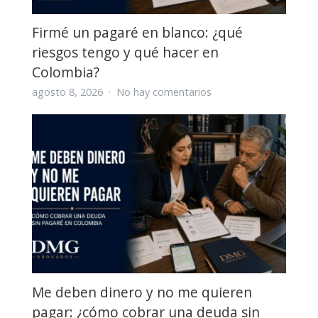
Firmé un pagaré en blanco: ¿qué
riesgos tengo y qué hacer en
Colombia?
en
agosto 8, 2026
No hay comentarios
Firmé
un
pagaré
en
blanco:
¿qué
riesgos
tengo
y
qué
hacer
en
Me deben dinero y no me quieren
Colombia?
pagar: ¿cómo cobrar una deuda sin