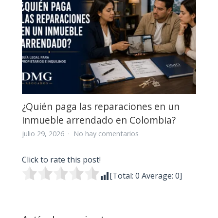
si
los
herederos
no
se
ponen
de
acuerdo
en
Colombia?
¿Quién paga las reparaciones en un
inmueble arrendado en Colombia?
en
julio 29, 2026
No hay comentarios
¿Quién
paga
Click to rate this post!
las
[Total:
0
Average:
0
]
reparaciones
en
un
inmueble