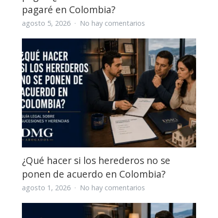
pagaré en Colombia?
en
agosto 5, 2026
No hay comentarios
Me
deben
dinero
y
no
me
quieren
pagar:
¿cómo
cobrar
una
deuda
¿Qué hacer si los herederos no se
sin
ponen de acuerdo en Colombia?
pagaré
en
en
agosto 1, 2026
No hay comentarios
Colombia?
¿Qué
hacer