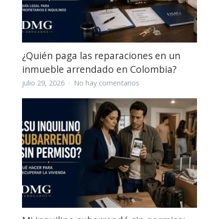
ponen
de
acuerdo
en
Colombia?
¿Quién paga las reparaciones en un
inmueble arrendado en Colombia?
en
julio 29, 2026
No hay comentarios
¿Quién
paga
las
reparaciones
en
un
inmueble
arrendado
en
Colombia?