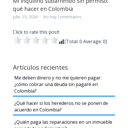
Mi inquilino subarrendó sin permiso:
qué hacer en Colombia
en
julio 25, 2026
No hay comentarios
Mi
inquilino
Click to rate this post!
subarrendó
[Total:
0
Average:
0
]
sin
permiso:
qué
hacer
Artículos recientes
en
Colombia
Me deben dinero y no me quieren pagar:
¿cómo cobrar una deuda sin pagaré en
Colombia?
¿Qué hacer si los herederos no se ponen de
acuerdo en Colombia?
¿Quién paga las reparaciones en un inmueble