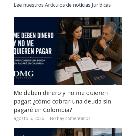
Lee nuestros Artículos de noticias Jurídicas
Me deben dinero y no me quieren
pagar: ¿cómo cobrar una deuda sin
pagaré en Colombia?
en
agosto 5, 2026
No hay comentarios
Me
deben